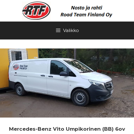
Siirry
sisältöön
Valikko
Mercedes-Benz Vito Umpikorinen (BB) 6ov