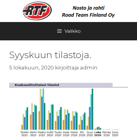
Siirry
sisältöön
Valikko
Syyskuun tilastoja.
5 lokakuun, 2020
kirjoittaja
admin